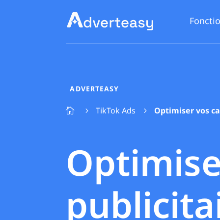
Fonctio
ADVERTEASY
TikTok Ads
Optimiser vos ca

5
5
Optimis
publicita