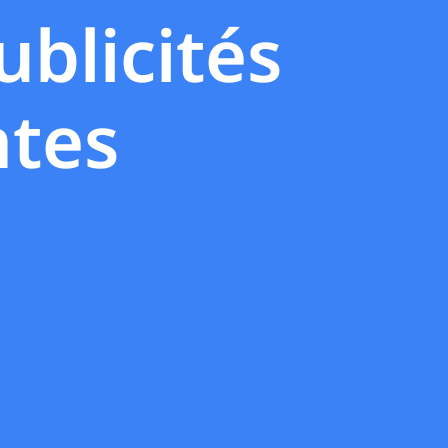
blicités
ntes