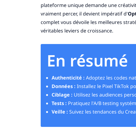
plateforme unique demande une créativit
vraiment percer, il devient impératif d'
Opt
complet vous dévoile les meilleures str
véritables leviers de croissance.
En résumé
Authenticité :
Adoptez les codes nat
Données :
Installez le Pixel TikTok p
Ciblage :
Utilisez les audiences pers
Tests :
Pratiquez l'A/B testing systém
Veille :
Suivez les tendances du Creat