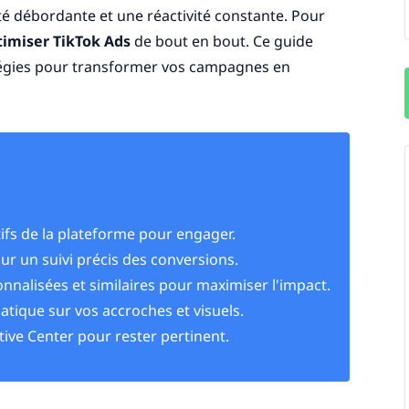
é débordante et une réactivité constante. Pour
imiser TikTok Ads
de bout en bout. Ce guide
atégies pour transformer vos campagnes en
ifs de la plateforme pour engager.
our un suivi précis des conversions.
onnalisées et similaires pour maximiser l'impact.
atique sur vos accroches et visuels.
ive Center pour rester pertinent.