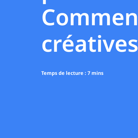
Comment 
créative