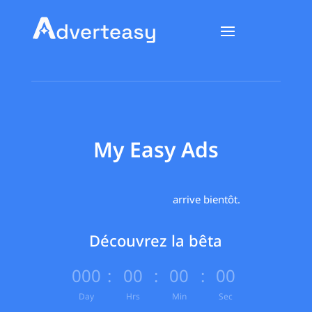
My Easy Ads
arrive bientôt.
Découvrez la bêta
000
:
00
:
00
:
00
Day
Hrs
Min
Sec