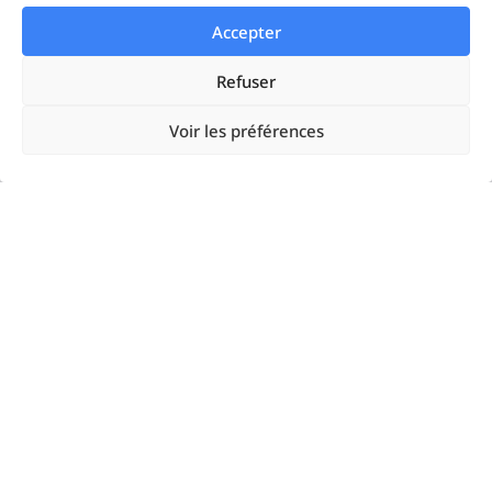
Solutions
Accepter
Startups
Refuser
Enterprises
Voir les préférences
Agences
Resources
Google Ads
Linkedin Ads
Meta Ads
Microsoft Ads