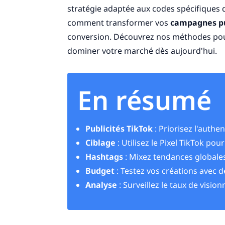
stratégie adaptée aux codes spécifiques d
comment transformer vos
campagnes pu
conversion. Découvrez nos méthodes pou
dominer votre marché dès aujourd'hui.
En résumé
Publicités TikTok
: Priorisez l'authen
Ciblage
: Utilisez le Pixel TikTok po
Hashtags
: Mixez tendances globales
Budget
: Testez vos créations avec d
Analyse
: Surveillez le taux de visio