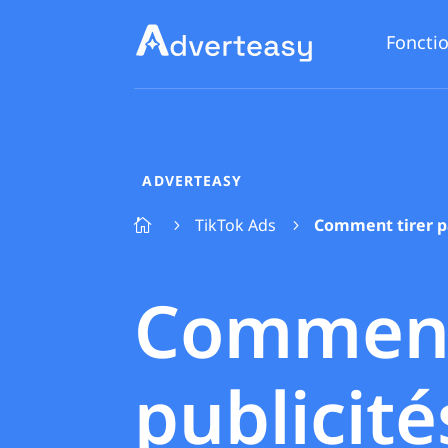
Fonctio
ADVERTEASY
TikTok Ads
Comment tirer pa

5
5
Comment 
publicit