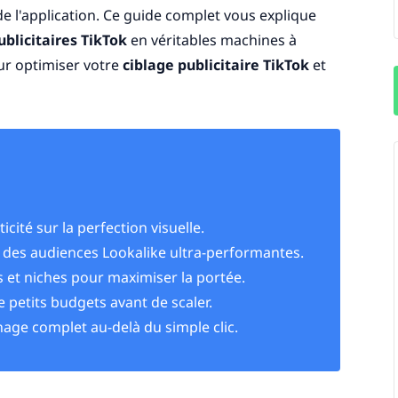
e l'application. Ce guide complet vous explique
blicitaires TikTok
en véritables machines à
r optimiser votre
ciblage publicitaire TikTok
et
ticité sur la perfection visuelle.
ur des audiences Lookalike ultra-performantes.
 et niches pour maximiser la portée.
e petits budgets avant de scaler.
nnage complet au-delà du simple clic.