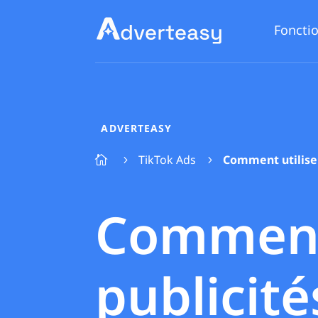
Fonctio
ADVERTEASY
TikTok Ads
Comment utilise

5
5
Comment 
publicit