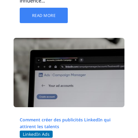
influence...
READ MORE
Comment créer des publicités LinkedIn qui
attirent les talents
LinkedIn Ads