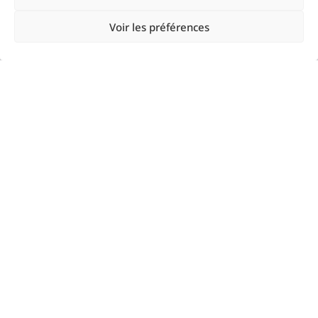
Voir les préférences
Startups
Enterprises
Agences
Resources
Google Ads
Linkedin Ads
Meta Ads
Microsoft Ads