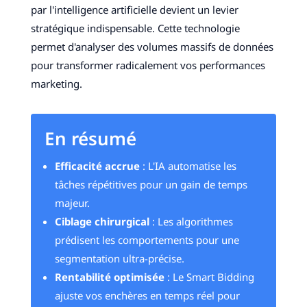
par l'intelligence artificielle devient un levier
stratégique indispensable. Cette technologie
permet d'analyser des volumes massifs de données
pour transformer radicalement vos performances
marketing.
En résumé
Efficacité accrue
: L'IA automatise les
tâches répétitives pour un gain de temps
majeur.
Ciblage chirurgical
: Les algorithmes
prédisent les comportements pour une
segmentation ultra-précise.
Rentabilité optimisée
: Le Smart Bidding
ajuste vos enchères en temps réel pour