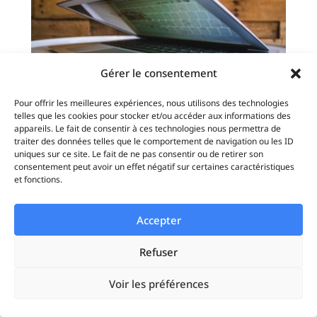
Gérer le consentement
Pour offrir les meilleures expériences, nous utilisons des technologies
telles que les cookies pour stocker et/ou accéder aux informations des
appareils. Le fait de consentir à ces technologies nous permettra de
Comment personnaliser vos publicités Google
traiter des données telles que le comportement de navigation ou les ID
Ads pour maximiser les conversions
uniques sur ce site. Le fait de ne pas consentir ou de retirer son
Google Ads
consentement peut avoir un effet négatif sur certaines caractéristiques
et fonctions.
Voulez-vous transformer vos simples clics
en clients fidèles ? Pour réussir en 2024,
Accepter
vous devez impérativement personnaliser
vos publicités Google Ads afin de
Refuser
répondre précisément aux besoins de vos
Voir les préférences
prospects. Les campagnes génériques ne
suffisent plus. Aujourd'hui,...