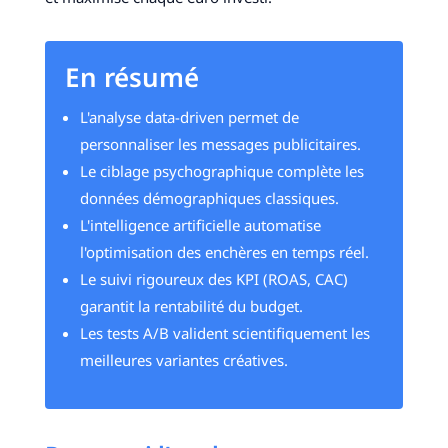
En résumé
L'analyse data-driven permet de
personnaliser les messages publicitaires.
Le ciblage psychographique complète les
données démographiques classiques.
L'intelligence artificielle automatise
l'optimisation des enchères en temps réel.
Le suivi rigoureux des KPI (ROAS, CAC)
garantit la rentabilité du budget.
Les tests A/B valident scientifiquement les
meilleures variantes créatives.