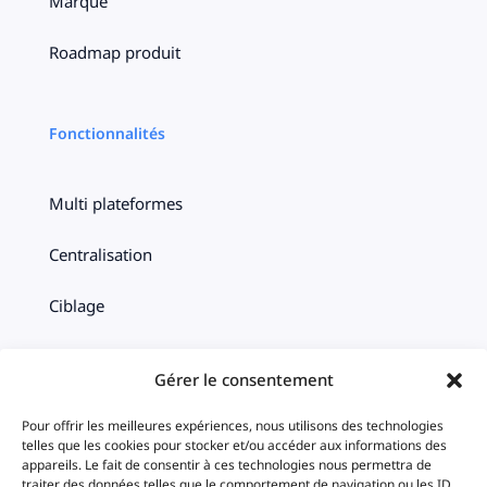
Marque
Roadmap produit
Fonctionnalités
Multi plateformes
Centralisation
Ciblage
Timeline
Gérer le consentement
Statistiques
Pour offrir les meilleures expériences, nous utilisons des technologies
telles que les cookies pour stocker et/ou accéder aux informations des
iAds
appareils. Le fait de consentir à ces technologies nous permettra de
traiter des données telles que le comportement de navigation ou les ID