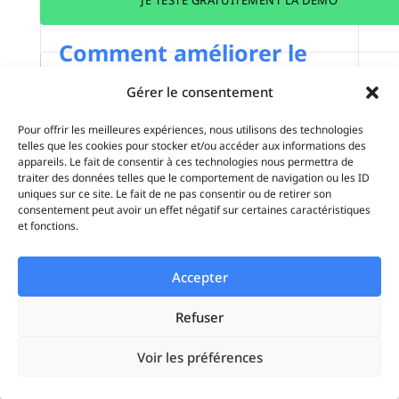
JE TESTE GRATUITEMENT LA DÉMO
Comment améliorer le
taux de clic (CTR) en
Alex Morel
Gérer le consentement
Display ?
Content Strategist chez Adverteasy, je conçoi
Pour offrir les meilleures expériences, nous utilisons des technologies
des stratégies de contenu pensées pour
telles que les cookies pour stocker et/ou accéder aux informations des
appareils. Le fait de consentir à ces technologies nous permettra de
performer sur le long terme. À la croisée du
traiter des données telles que le comportement de navigation ou les ID
SEO, de la data et de l’expérience utilisateur, 
uniques sur ce site. Le fait de ne pas consentir ou de retirer son
consentement peut avoir un effet négatif sur certaines caractéristiques
transforme les intentions de recherche en
Sommaire
et fonctions.
contenus utiles, visibles et orientés conversi
Accepter
Refuser
Voir les préférences