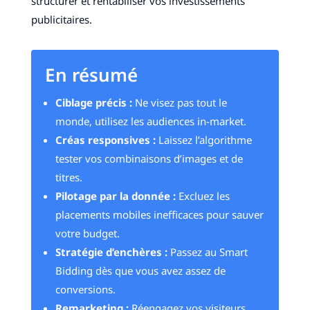
structurer et rentabiliser vos investissements
publicitaires.
En résumé
Ciblage précis :
Ne visez pas tout le
monde, utilisez les audiences in-market.
Créas responsives :
Laissez l’algorithme
tester vos combinaisons d’images et de
titres.
Pilotage par la donnée :
Excluez les
placements mobiles inefficaces pour sauver
votre budget.
Stratégie d’enchères :
Passez au Smart
Bidding dès que vous avez assez de
conversions.
Remarketing :
Réengagez vos visiteurs