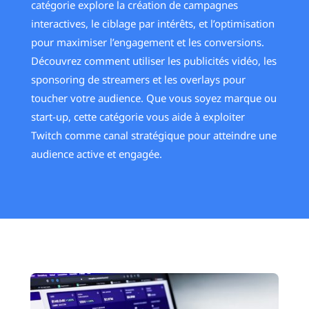
catégorie explore la création de campagnes
interactives, le ciblage par intérêts, et l’optimisation
pour maximiser l’engagement et les conversions.
Découvrez comment utiliser les publicités vidéo, les
sponsoring de streamers et les overlays pour
toucher votre audience. Que vous soyez marque ou
start-up, cette catégorie vous aide à exploiter
Twitch comme canal stratégique pour atteindre une
audience active et engagée.