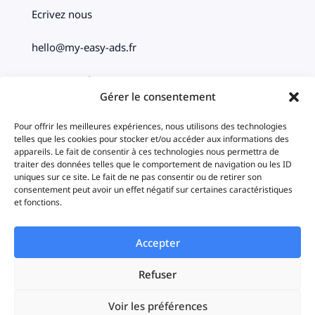
Ecrivez nous
hello@my-easy-ads.fr
Paris – Bordeaux
Gérer le consentement
Social
Pour offrir les meilleures expériences, nous utilisons des technologies
telles que les cookies pour stocker et/ou accéder aux informations des
appareils. Le fait de consentir à ces technologies nous permettra de
traiter des données telles que le comportement de navigation ou les ID
uniques sur ce site. Le fait de ne pas consentir ou de retirer son
consentement peut avoir un effet négatif sur certaines caractéristiques
et fonctions.
Copyright © 2023-2026 My Easy Ads
Accepter
Refuser
Politique de cookies
Politique de confidentialité
Mentions légales
Voir les préférences