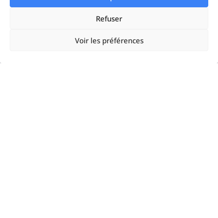
Refuser
Solutions
Voir les préférences
Startups
Enterprises
Agences
Resources
Google Ads
Linkedin Ads
Meta Ads