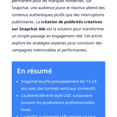
permanent pour les marques modernes. Sur
Snapchat, une audience jeune et réactive attend des
contenus authentiques plutôt que des interruptions
publicitaires. La
création de publicités créatives
sur Snapchat Ads
est la solution pour transformer
un simple passage en engagement réel. Cet article
explore les stratégies expertes pour concevoir des
campagnes mémorables et performantes.
En résumé
Snapchat touche principalement les 13-24
ans avec des formats verticaux immersifs.
L'authenticité et le style UGC surpassent
souvent les productions professionnelles
lisses.
La réalité augmentée (AR) permet un taux