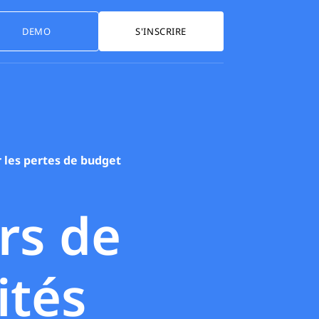
DEMO
S'INSCRIRE
er les pertes de budget
ors de
ités