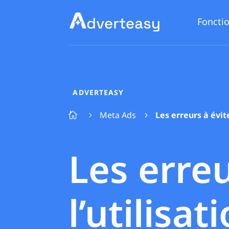
Fonctio
ADVERTEASY
Meta Ads
Les erreurs à évit

5
5
Les erreu
l’utilisa