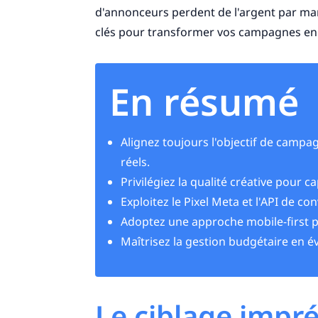
d'annonceurs perdent de l'argent par ma
clés pour transformer vos campagnes en v
En résumé
Alignez toujours l'objectif de cam
réels.
Privilégiez la qualité créative pour c
Exploitez le Pixel Meta et l'API de c
Adoptez une approche mobile-first po
Maîtrisez la gestion budgétaire en év
Le ciblage impré