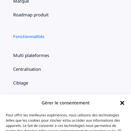
Marque
Roadmap produit
Fonctionnalités
Multi plateformes
Centralisation
Ciblage
Timeline
Gérer le consentement
Statistiques
Pour offrir les meilleures expériences, nous utilisons des technologies
telles que les cookies pour stocker et/ou accéder aux informations des
iAds
appareils. Le fait de consentir à ces technologies nous permettra de
traiter des données telles que le comportement de navigation ou les ID