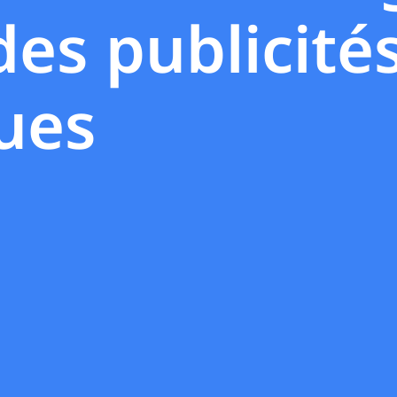
des publicité
ues