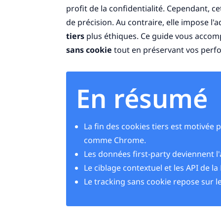
profit de la confidentialité. Cependant, c
de précision. Au contraire, elle impose l
tiers
plus éthiques. Ce guide vous accom
sans cookie
tout en préservant vos perf
En résumé
La fin des cookies tiers est motivée 
comme Chrome.
Les données first-party deviennent l'
Le ciblage contextuel et les API de l
Le tracking sans cookie repose sur l