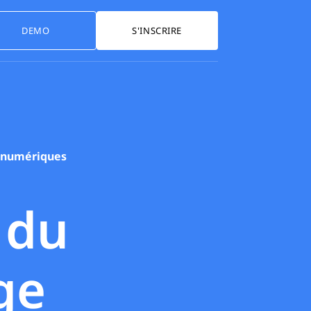
DEMO
S'INSCRIRE
és numériques
 du
ge