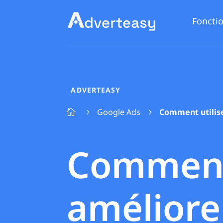
Fonctio
ADVERTEASY
Google Ads
Comment utiliser

5
5
Comment 
améliorer