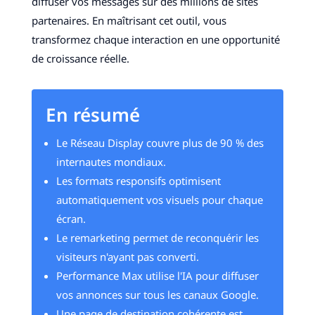
diffuser vos messages sur des millions de sites
partenaires. En maîtrisant cet outil, vous
transformez chaque interaction en une opportunité
de croissance réelle.
En résumé
Le Réseau Display couvre plus de 90 % des
internautes mondiaux.
Les formats responsifs optimisent
automatiquement vos visuels pour chaque
écran.
Le remarketing permet de reconquérir les
visiteurs n'ayant pas converti.
Performance Max utilise l'IA pour diffuser
vos annonces sur tous les canaux Google.
Une page de destination cohérente est