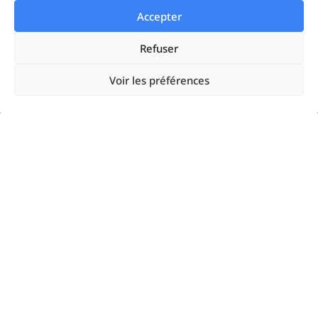
Accepter
Startups
Refuser
Enterprises
Voir les préférences
Agences
Resources
Google Ads
Linkedin Ads
Meta Ads
Microsoft Ads