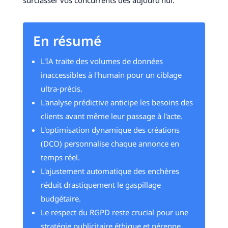
surclasser vos concurrents dès aujourd'hui.
En résumé
L'IA traite des volumes de données
inaccessibles à l'humain pour un ciblage
ultra-précis.
L'analyse prédictive anticipe les besoins des
clients avant même leur passage à l'acte.
L'optimisation dynamique des créations
(DCO) personnalise chaque annonce en
temps réel.
L'ajustement automatique des enchères
réduit drastiquement le gaspillage
budgétaire.
Le respect du RGPD reste crucial pour une
stratégie publicitaire éthique et pérenne.