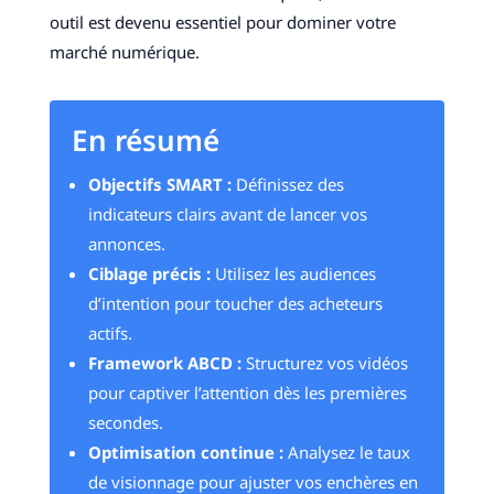
outil est devenu essentiel pour dominer votre
marché numérique.
En résumé
Objectifs SMART :
Définissez des
indicateurs clairs avant de lancer vos
annonces.
Ciblage précis :
Utilisez les audiences
d’intention pour toucher des acheteurs
actifs.
Framework ABCD :
Structurez vos vidéos
pour captiver l’attention dès les premières
secondes.
Optimisation continue :
Analysez le taux
de visionnage pour ajuster vos enchères en