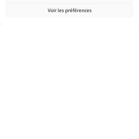
Voir les préférences
Resources
Google Ads
Linkedin Ads
Meta Ads
Microsoft Ads
Microsoft Ads
Snapchat Ads
TikTok Ads