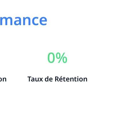
ormance
0
%
on
Taux de Rétention