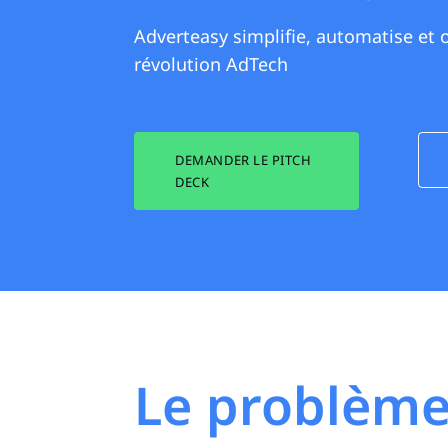
Adverteasy simplifie, automatise et o
révolution AdTech
DEMANDER LE PITCH
DECK
Le problème