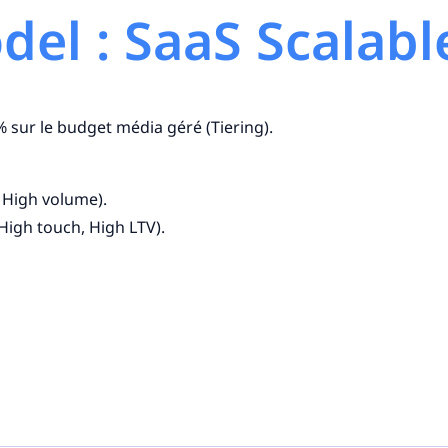
el : SaaS Scalabl
sur le budget média géré (Tiering).
, High volume).
High touch, High LTV).