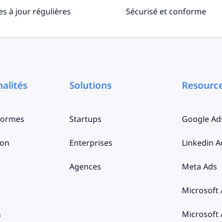
es à jour régulières
Sécurisé et conforme
alités
Solutions
Resourc
eformes
Startups
Google Ad
ion
Enterprises
Linkedin A
Agences
Meta Ads
Microsoft
s
Microsoft