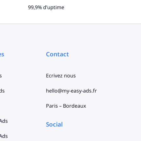
99,9% d’uptime
es
Contact
s
Ecrivez nous
ds
hello@my-easy-ads.fr
Paris – Bordeaux
 Ads
Social
 Ads