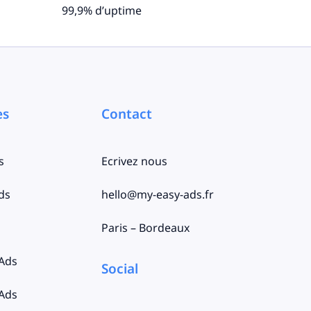
99,9% d’uptime
es
Contact
s
Ecrivez nous
ds
hello@my-easy-ads.fr
Paris – Bordeaux
 Ads
Social
 Ads