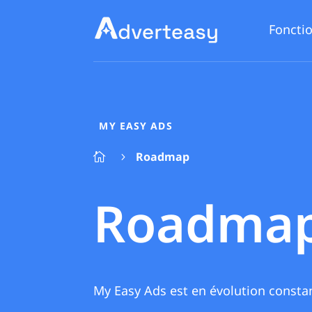
Fonctio
MY EASY ADS
Roadmap

5
Roadmap
My Easy Ads est en évolution constan