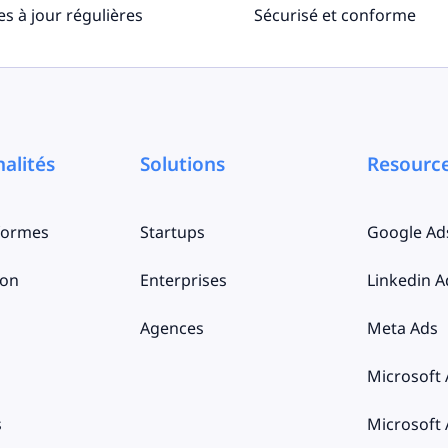
es à jour régulières
Sécurisé et conforme
alités
Solutions
Resourc
eformes
Startups
Google Ad
ion
Enterprises
Linkedin A
Agences
Meta Ads
Microsoft
s
Microsoft