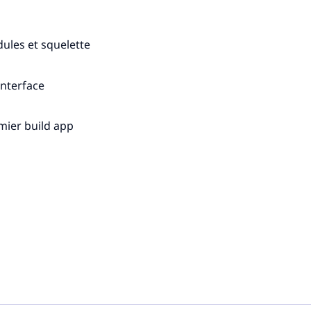
ules et squelette
interface
mier build app