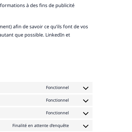
formations à des fins de publicité
ment) afin de savoir ce qu’ils font de vos
utant que possible. LinkedIn et
Fonctionnel
Consent
to
Fonctionnel
Consent
service
to
Fonctionnel
wordpress
Consent
service
to
Finalité en attente d’enquête
google-
Consent