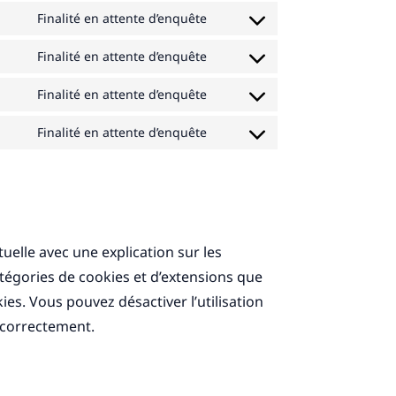
service
recaptcha
to
Finalité en attente d’enquête
divi-
Consent
service
(elegant-
to
Finalité en attente d’enquête
google-
Consent
themes)
service
fonts
to
Finalité en attente d’enquête
google-
Consent
service
maps
to
Finalité en attente d’enquête
linkedin
Consent
service
to
youtube
service
divers
uelle avec une explication sur les
atégories de cookies et d’extensions que
es. Vous pouvez désactiver l’utilisation
r correctement.