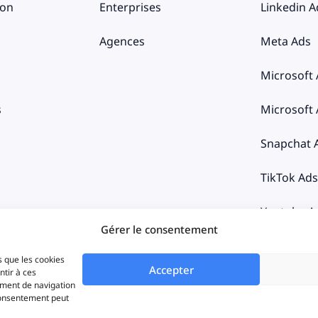
ion
Enterprises
Linkedin A
Agences
Meta Ads
Microsoft
s
Microsoft
Snapchat 
TikTok Ads
Youtube A
Gérer le consentement
s que les cookies
Accepter
ntir à ces
Politique de cooki
ement de navigation
 consentement peut