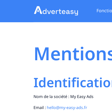
Fonctio
Mentions
Identificati
Nom de la société : My Easy Ads
Email :
hello@my-easy-ads.fr