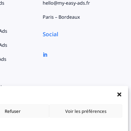
ds
hello@my-easy-ads.fr
Paris – Bordeaux
 Ads
Social
 Ads
Ads
ds
Refuser
Voir les préférences
es
Politique de confidentialité
Mentions
légales