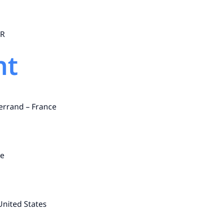
ER
nt
errand – France
ce
United States